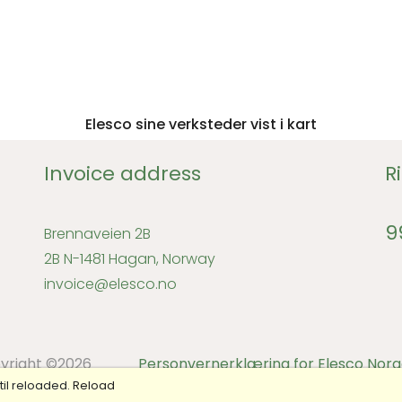
Elesco sine verksteder vist i kart
Invoice address
R
9
Brennaveien 2B
2B N-1481 Hagan, Norway
invoice@elesco.no
yright ©
2026
Personvernerklæring for Elesco Norg
til reloaded.
Reload