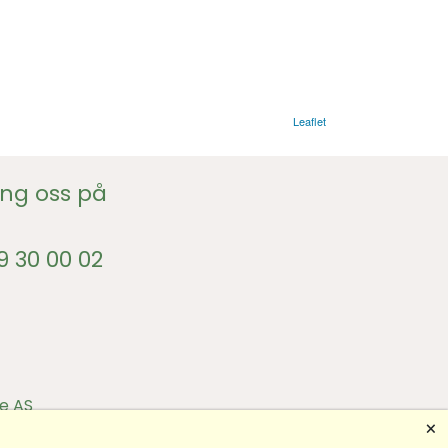
Leaflet
ing oss på
9 30 00 02
e AS
🗙